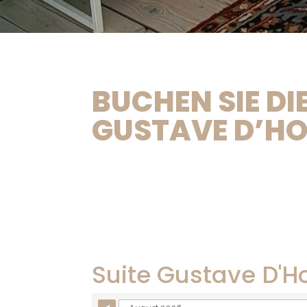
BUCHEN SIE DIE
GUSTAVE D’H
Suite Gustave D'H
Skip Booking Form