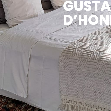
GUSTA
D’HON