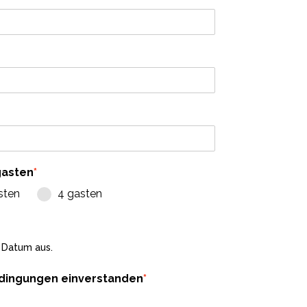
gasten
*
sten
4 gasten
n Datum aus.
edingungen einverstanden
*