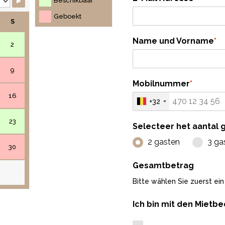
Beschikbaar
Geboekt
S
Name und Vorname
*
2
9
Mobilnummer
*
16
+32
23
Selecteer het aantal 
2 gasten
3 ga
30
Gesamtbetrag
Bitte wählen Sie zuerst ei
Ich bin mit den Mietb