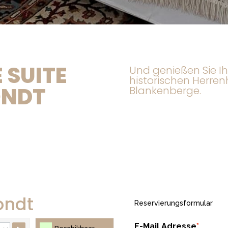
 SUITE
Und genießen Sie Ih
historischen Herre
ONDT
Blankenberge.
ondt
Reservierungsformular
E-Mail Adresse
*