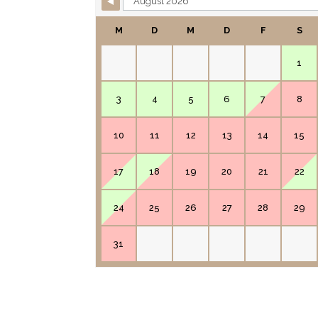
M
D
M
D
F
S
1
3
4
5
6
7
8
10
11
12
13
14
15
17
18
19
20
21
22
24
25
26
27
28
29
31