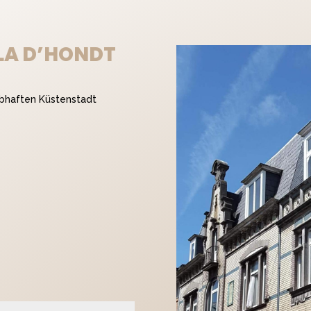
LLA D’HONDT
ebhaften Küstenstadt