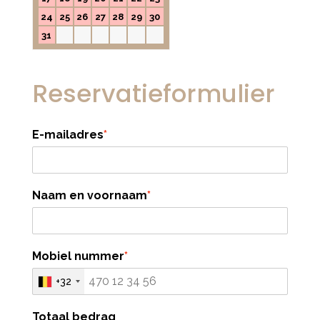
24
25
26
27
28
29
30
31
Reservatieformulier
E-mailadres
*
Naam en voornaam
*
Mobiel nummer
*
+32
Totaal bedrag