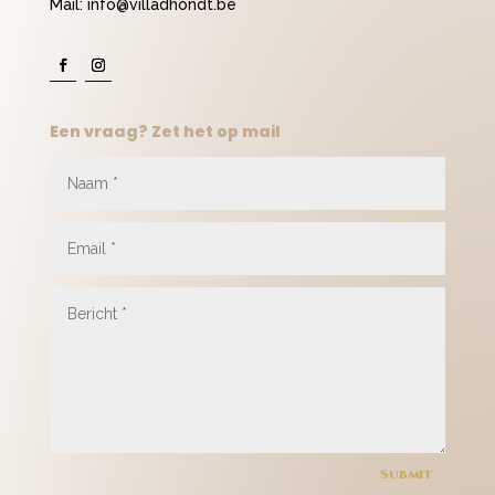
Mail:
info@villadhondt.be
Een vraag? Zet het op mail
Submit